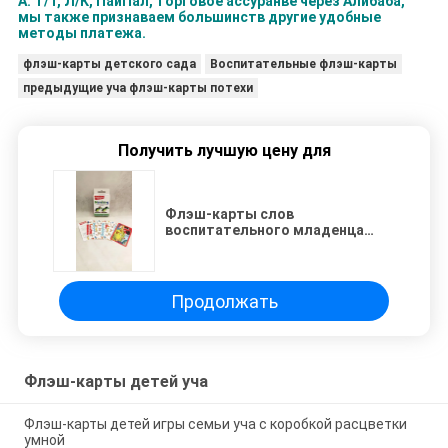
А: Т/Т, Л/К, ПайПал, торговое ассуранве через Алибаба,
мы также признаваем большинств другие удобные
методы платежа.
флэш-карты детского сада
Воспитательные флэш-карты
предыдущие уча флэш-карты потехи
Получить лучшую цену для
Флэш-карты слов
воспитательного младенца
первые, печатание животных
флэш-карт АБК бумажное
Продолжать
Флэш-карты детей уча
Флэш-карты детей игры семьи уча с коробкой расцветки
умной