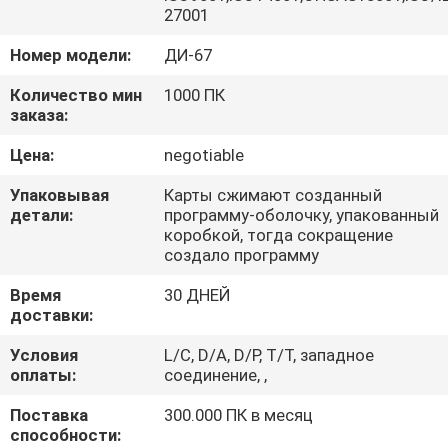
КАЧЕСТВА
27001
Номер модели:
ДИ-67
СВЯЖИТЕСЬ
Количество мин
1000 ПК
МЫ
заказа:
Цена:
negotiable
СПРОСИТЕ
Упаковывая
Карты сжимают созданный
ЦИТАТУ
детали:
программу-оболочку, упакованный
коробкой, тогда сокращение
создало программу
КАРТА
Время
30 ДНЕЙ
САЙТА
доставки:
Условия
L/C, D/A, D/P, T/T, западное
PRIVACY
оплаты:
соединение, ,
POLICY
Поставка
300.000 ПК в месяц
способности: