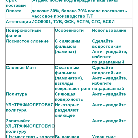
Срок
5-7дайс после подтверждать ваш заказ
поставки
Оплата
депозит 30%, баланс 70% после поставлять
массовое производство Т/Т
Аттестации
ИСО9001, ТУВ, ФСК, АСТМ, СГС, БСКИ
Поверхностный
Особенности
Использование
финиш
Лоснистое слоение
С сияющим
Сделайте
фильмом
водостойким,
(ламинат)
Анти--увядайте,
избегите
поцарапанный
Слоение Матт
С матовым
Сделайте
фильмом
водостойким,
(ламинатом),
Анти--увядайте,
взгляды
избегите
покрывают ранг
поцарапанный
Политура
Сияющая
Анти--увядайте
поверхность
УЛЬТРАФИОЛЕТОВАЯ
Некоторые
Анти--увядайте
политура
разделяют
сияющее
Запятнайте
Анти--увядайте
УЛЬТРАФИОЛЕТОВУЮ
политуру
Штемпелевать золота
Выдающая
Украшение