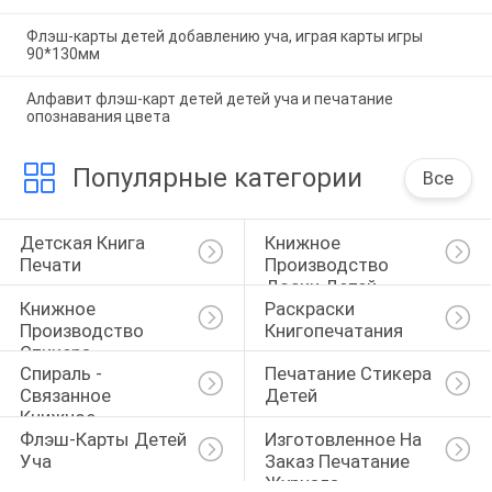
Флэш-карты детей добавлению уча, играя карты игры
90*130мм
Алфавит флэш-карт детей детей уча и печатание
опознавания цвета
Популярные категории
Все
Детская Книга 
Книжное 
Печати
Производство 
Доски Детей
Книжное 
Раскраски 
Производство 
Книгопечатания
Стикера
Спираль - 
Печатание Стикера 
Связанное 
Детей
Книжное 
Флэш-Карты Детей 
Изготовленное На 
Производство
Уча
Заказ Печатание 
Журнала