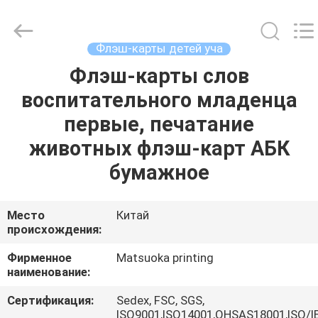
Zhejiang
matsuoka
printing
co.,LTD.
All
Флэш-карты детей уча
Rights
Reserved.
Флэш-карты слов
ДОМ
воспитательного младенца
ПРОДУКТЫ
первые, печатание
животных флэш-карт АБК
О
бумажное
НАС
Место
Китай
происхождения:
ПУТЕШЕСТВИЕ
ФАБРИКИ
Фирменное
Matsuoka printing
наименование:
ПРОВЕРКА
Сертификация:
Sedex, FSC, SGS,
ISO9001,ISO14001,OHSAS18001,ISO/I