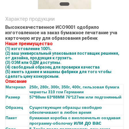
Характер продукции
Высококачественное ИСО9001 одобрило
изготовленное на заказ бумажное печатание уча
карточную игру для образования ребенк
Наше преимущество
(1) изготовление 100%.
(2) ваш универсальный упаковывая поставщик решения,
от дизайна, продукция к грузить.
(3) ОЭМ или ОДМ доступны.
(4) свободный образец для проверки качества
(5) иметь здание и машины фабрики для того чтобы
сделать цену конкурсным.
Описание
Материал
250г, 280г, 300г, 350г, 400г, гильзовая бумага
черноты 310 гсм Германии
Размер
57*88мм 63*88ММ 76*127мм или подгонянный
Образец
Существующие образцы свободно
обеспечивают в любое время
Пакет
бумажная коробка с виолончелью создавая
или до вас
программу-оболочку