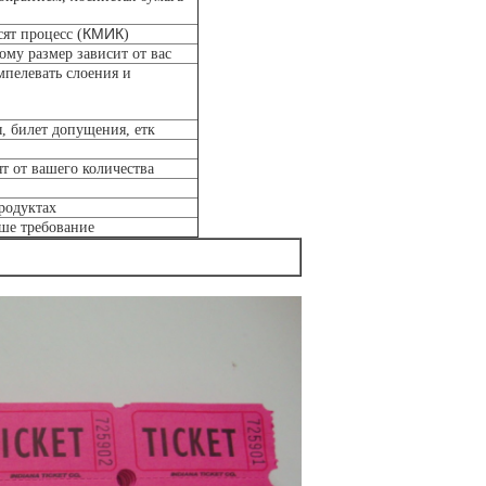
КМИК
сят процесс (
)
му размер зависит от вас
пелевать слоения и
ы, билет допущения, етк
ят от вашего количества
родуктах
аше требование