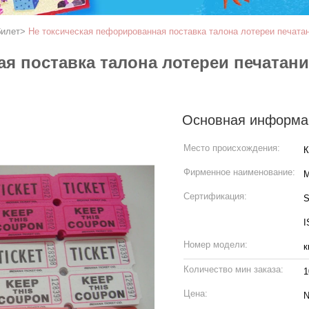
билет
>
Не токсическая пефорированная поставка талона лотереи печата
я поставка талона лотереи печатан
Основная информа
Место происхождения:
К
Фирменное наименование:
M
Сертификация:
S
I
Номер модели:
к
Количество мин заказа:
1
Цена:
N