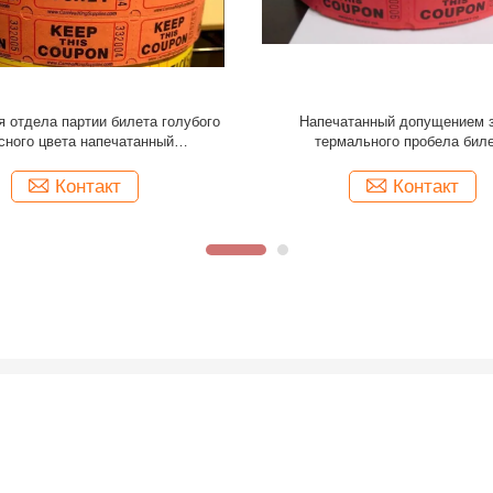
уживания печатания билета
Напечатанный посадочным т
опущения авиакомпании
термальный запас билета, пе
лизировали поддержку события
авиабилета перемещени
Контакт
Контакт
йта
Экскурсия по заводу
поточная линия