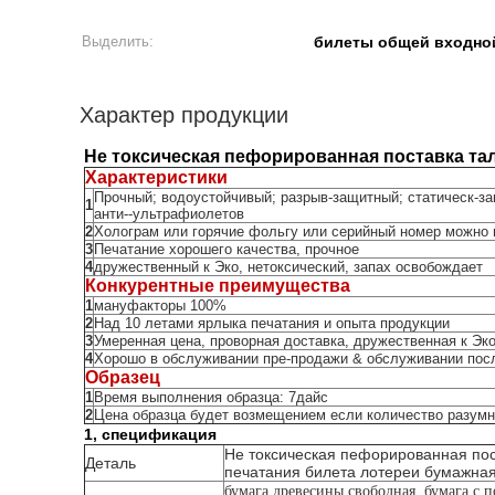
Выделить:
билеты общей входно
Характер продукции
Не токсическая пефорированная поставка та
Характеристики
Прочный; водоустойчивый; разрыв-защитный; статическ-за
1
анти--ультрафиолетов
2
Холограм или горячие фольгу или серийный номер можно 
3
Печатание хорошего качества, прочное
4
дружественный к Эко, нетоксический, запах освобождает
Конкурентные преимущества
1
мануфакторы 100%
2
Над 10 летами ярлыка печатания и опыта продукции
3
Умеренная цена, проворная доставка, дружественная к Эк
4
Хорошо в обслуживании пре-продажи & обслуживании пос
Образец
1
Время выполнения образца: 7дайс
2
Цена образца будет возмещением если количество разум
1, спецификация
Не токсическая пефорированная пос
Деталь
печатания билета лотереи бумажна
бумага древесины свободная, бумага с 