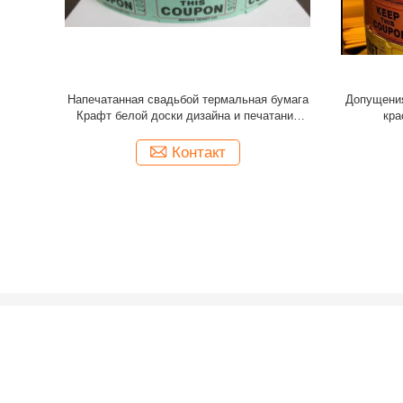
илеты для
Билета печати фильмов безопасностью
Обсл
ы события
поверхность использования цели легкого
д
множественная лоснистая
персона
Контакт
категории
Карта са
Детская книга печати
Введение