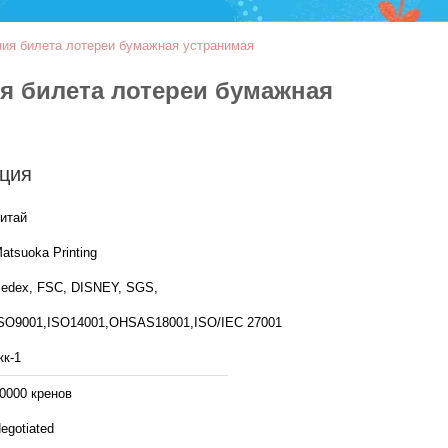
ния билета лотереи бумажная устранимая
ия билета лотереи бумажная
ция
итай
atsuoka Printing
edex, FSC, DISNEY, SGS,
SO9001,ISO14001,OHSAS18001,ISO/IEC 27001
кк-1
0000 кренов
egotiated