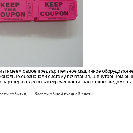
, мы имеем самое предварительное машинное оборудовани
онально обозначали систему печатания. В внутреннем ры
о партнера отделов засекреченности, налогового ведомств
леты события
,
билеты общей входной платы