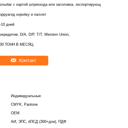
олыбаг с картой штрихкода или заголовка, экспортирующ
орруагед коробку и паллет
-10 дней
ккредитив, D/A, D/P, T/T, Western Union,
00 ТОНН В МЕСЯЦ
Контакт
Индивидуальные
CMYK, Pantone
OEM
АИ, ЭПС, бПСД (300+дпи), ПДФ