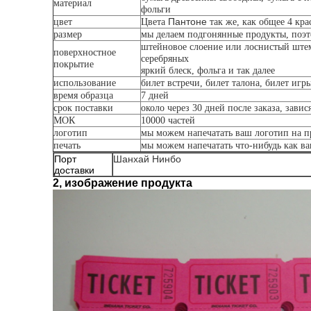
материал
фольги
Пантоне
цвет
Цвета
так же, как общее 4 кра
размер
мы делаем подгонянные продукты, поэто
штейновое слоение или лоснистый штем
поверхностное
серебряных
покрытие
яркий блеск, фольга и так далее
использование
билет встречи, билет талона, билет игр
время образца
7 дней
срок поставки
около через 30 дней после заказа, завис
МОК
10000 частей
логотип
мы можем напечатать ваш логотип на п
печать
мы можем напечатать что-нибудь как в
Порт
Шанхай Нинбо
доставки
2, изображение продукта