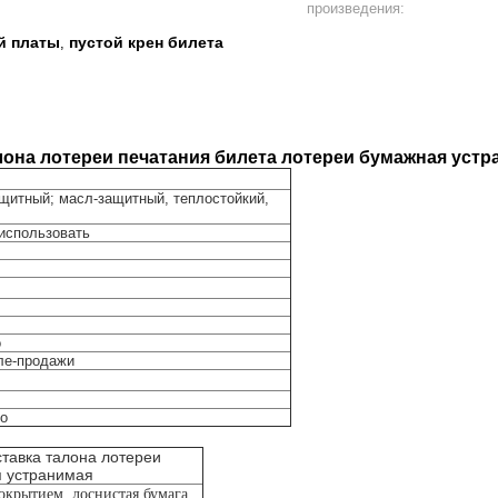
произведения:
й платы
пустой крен билета
,
лона лотереи печатания билета лотереи бумажная устр
щитный; масл-защитный, теплостойкий,
использовать
о
ле-продажи
но
тавка талона лотереи
я устранимая
покрытием, лоснистая бумага