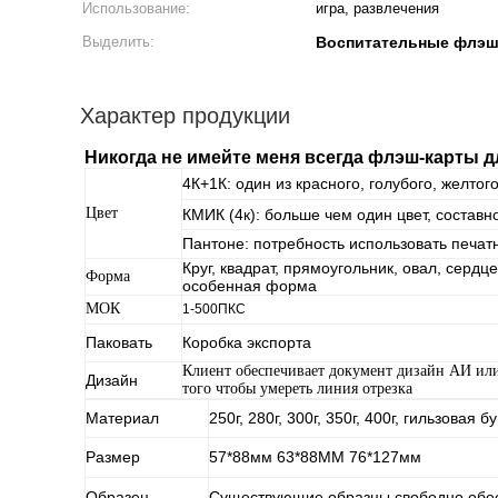
Использование:
игра, развлечения
Выделить:
Воспитательные флэш
Характер продукции
Никогда не имейте меня всегда флэш-карты д
4К+1К: один из красного, голубого, желтог
Цвет
КМИК (4к): больше чем один цвет, составной
Пантоне: потребность использовать печат
Круг, квадрат, прямоугольник, овал, сердц
Форма
особенная форма
МОК
1-500ПКС
Паковать
Коробка экспорта
Клиент обеспечивает документ дизайн АИ ил
Дизайн
того чтобы умереть линия отрезка
Материал
250г, 280г, 300г, 350г, 400г, гильзовая
Размер
57*88мм 63*88ММ 76*127мм
Образец
Существующие образцы свободно обе