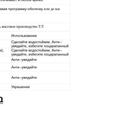
авая программу-оболочку
или до вас
ь массовое производство Т/Т
Использование
Сделайте водостойким, Анти--
увядайте, избегите поцарапанный
),
Сделайте водостойким, Анти--
увядайте, избегите поцарапанный
Анти--увядайте
Анти--увядайте
Анти--увядайте
Украшение