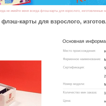
огда не имейте меня всегда флэш-карты для взрослого, изготовленные 
а флэш-карты для взрослого, изгото
Основная информа
Место происхождения:
Фирменное наименование:
M
Сертификация:
S
2
Номер модели:
N
Количество мин заказа:
1
Цена:
n