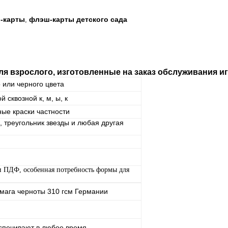
-карты
флэш-карты детского сада
,
ля взрослого, изготовленные на заказ обслуживания 
о или черного цвета
 сквозной к, м, ы, к
ные краски частности
е, треугольник звезды и любая другая
и ПДФ, особенная потребность формы для
 бумага черноты 310 гсм Германии
спечивают в любое время