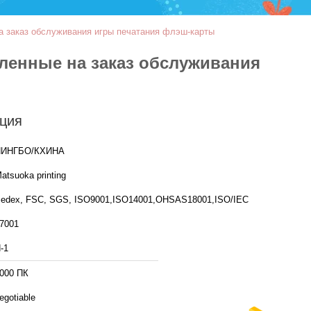
на заказ обслуживания игры печатания флэш-карты
вленные на заказ обслуживания
ция
НИНГБО/КХИНА
atsuoka printing
edex, FSC, SGS, ISO9001,ISO14001,OHSAS18001,ISO/IEC
7001
-1
000 ПК
egotiable