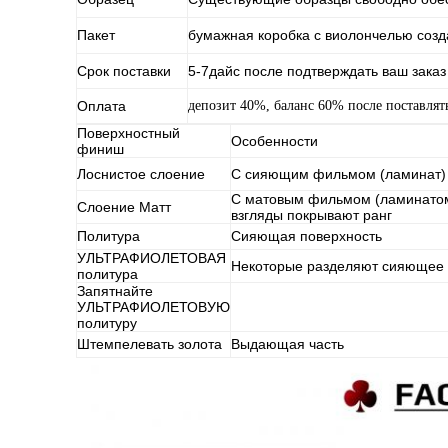
Пакет
бумажная коробка с виолончелью созд
Срок поставки
5-7дайс после подтверждать ваш заказ
Оплата
депозит 40%, баланс 60% после поставлят
Поверхностный
Особенности
финиш
Лоснистое слоение
С сияющим фильмом (ламинат)
С матовым фильмом (ламинатом
Слоение Матт
взгляды покрывают ранг
Политура
Сияющая поверхность
УЛЬТРАФИОЛЕТОВАЯ
Некоторые разделяют сияющее
политура
Запятнайте
УЛЬТРАФИОЛЕТОВУЮ
политуру
Штемпелевать золота
Выдающая часть