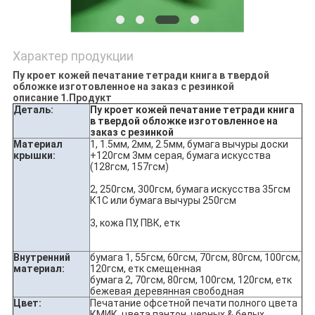
Характер продукции
Пу кроет кожей печатание тетради книга в твердой
обложке изготовленное на заказ с резинкой
описание 1.Продукт
Деталь:
Пу кроет кожей печатание тетради книга
в твердой обложке изготовленное на
заказ с резинкой
Материал
1, 1.5мм, 2мм, 2.5мм, бумага вычуры доски
крышки:
+120гсм 3мм серая, бумага искусства
(128гсм, 157гсм)
2, 250гсм, 300гсм, бумага искусства 35гсм
К1С или бумага вычуры 250гсм
3, кожа ПУ, ПВК, етк
Внутренний
бумага 1, 55гсм, 60гсм, 70гсм, 80гсм, 100гсм,
материал:
120гсм, етк смещенная
бумага 2, 70гсм, 80гсм, 100гсм, 120гсм, етк
бежевая деревянная свободная
Цвет:
Печатание офсетной печати полного цвета
КМИК, цвета пантон, черных & белых