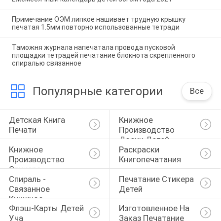
Примечание ОЭМ липкое нашивает трудную крышку
печатая 1.5мм повторно использованные тетради
Таможня журнала напечатала провода пусковой
площадки тетрадей печатание блокнота скрепленного
спиралью связанное
Популярные категории
Все
Детская Книга 
Книжное 
Печати
Производство 
Доски Детей
Книжное 
Раскраски 
Производство 
Книгопечатания
Стикера
Спираль - 
Печатание Стикера 
Связанное 
Детей
Книжное 
Флэш-Карты Детей 
Изготовленное На 
Производство
Уча
Заказ Печатание 