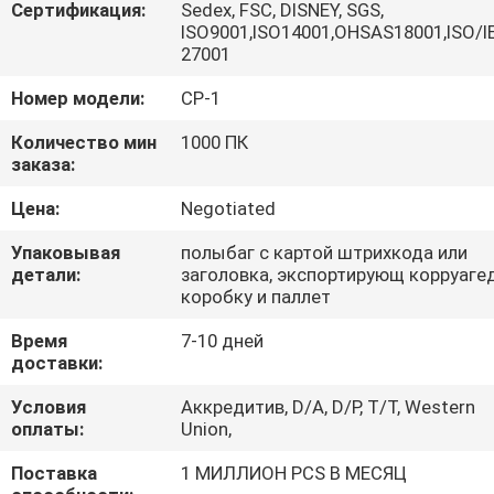
КАЧЕСТВА
Сертификация:
Sedex, FSC, DISNEY, SGS,
ISO9001,ISO14001,OHSAS18001,ISO/I
27001
СВЯЖИТЕСЬ
Номер модели:
CP-1
МЫ
Количество мин
1000 ПК
заказа:
СПРОСИТЕ
Цена:
Negotiated
ЦИТАТУ
Упаковывая
полыбаг с картой штрихкода или
детали:
заголовка, экспортирующ корруаге
КАРТА
коробку и паллет
САЙТА
Время
7-10 дней
доставки:
PRIVACY
Условия
Аккредитив, D/A, D/P, T/T, Western
оплаты:
Union,
POLICY
Поставка
1 МИЛЛИОН PCS В МЕСЯЦ