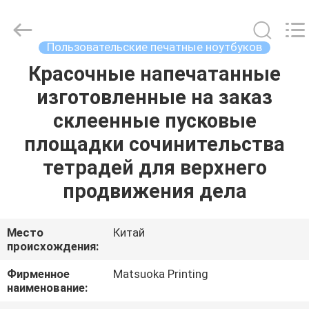
Zhejiang
matsuoka
printing
co.,LTD.
All
Пользовательские печатные ноутбуков
Rights
Reserved.
Красочные напечатанные
ДОМ
изготовленные на заказ
ПРОДУКТЫ
склеенные пусковые
площадки сочинительства
О
тетрадей для верхнего
НАС
продвижения дела
ПУТЕШЕСТВИЕ
Место
Китай
происхождения:
ФАБРИКИ
Фирменное
Matsuoka Printing
наименование:
ПРОВЕРКА