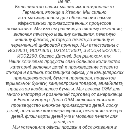
Вечат.
Большинство наших машин импортирована от
Германии, японца и Италии. Мы сильно
автоматизированы для обеспечения самых
эффективных производственных процессов
возможных. Мы имеем различную систему печатания,
включая печатную машину смещения, печатную
машину флексо, роторную печатную машину и
переменный цифровой принтер. Мы аттестованы с
ИСО9001, ИСО14001, ОХСАС18001, и ИСО/ИЭК27001,
ИСО2200, Седекс, Дисней, Вал-рыноком, етк.
Наши ключевые продукты спан большое количество
категорий включая детей и произведение студента,
стикера и ярлыка, поставщика офиса, уча канцелярских
принадлежностей, бумаги производя, продуктов
термальной бумаги, канцелярские товаров, авиабилета,
продуктов карбоньлесс бумаги. Мы делаем ОЭМ для
много импортер и розничный торговец от американца
и Европы Нортер. Дело ОЭМ включает книжное
производство книжное производство детей, доску
детей, печатание книжка-раскраски, печатание стикера
детей, флэш-карты детей уча и мозаика печати для
детей, етк.
Мы установили офисы продаж и обслуживания в