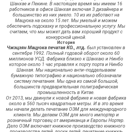
Шанхае и Пекине. В настоящее время мы имеем 16
работников в офисе Шанхая включая 3 дизайнера и
большинство из них умело. 10 из их работают на
Мацуока на около 15 лет. Мы умелый и можем
обеспечить подсказку и профессиональную услугу. Мы
считаем, что мы может дать вам хороший продукт с
конкурсной ценой.
История
Чжэцзян Мацуока печатая КО., лтд.
был установлен в
сентябре 1992. Полный годовой оборот около 60
миллионов УСД. Фабрика близко к Шанхаю и Нинбо
которое около 1 час управляя к порту порта и Нинбо
Шанхая. Мы национально анти--подделываем
бумажную типографию и национально обозначали
систему печатания. Мы одна из самой большой,
большинств предварительная полиграфическая
промышленность в Китае.
От 2013, мы двинули к новой фабрике и новая фабрика
около в 560 тысяч квадратные метры. И в это время
мы начали делать печатание ОЭМ для международного
клиента. Мы делаем ОЭМ для много импортер и
розничный торговец от американца и Европы Нортер.
Дело ОЭМ включает книжное производство книжного
производства детей, доски детей, печатание книжка-