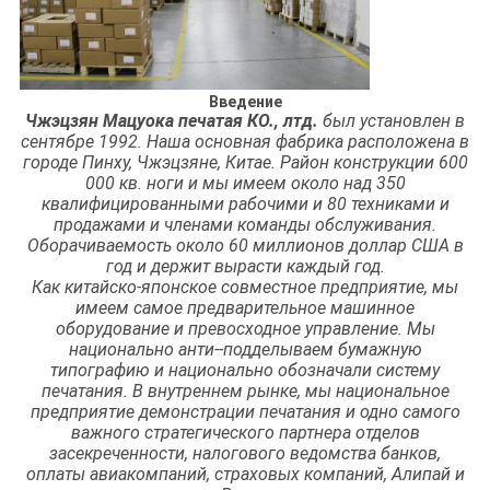
Введение
Чжэцзян Мацуока печатая КО., лтд.
был установлен в
сентябре 1992. Наша основная фабрика расположена в
городе Пинху, Чжэцзяне, Китае. Район конструкции 600
000 кв. ноги и мы имеем около над 350
квалифицированными рабочими и 80 техниками и
продажами и членами команды обслуживания.
Оборачиваемость около 60 миллионов доллар США в
год и держит вырасти каждый год.
Как китайско-японское совместное предприятие, мы
имеем самое предварительное машинное
оборудование и превосходное управление. Мы
национально анти--подделываем бумажную
типографию и национально обозначали систему
печатания. В внутреннем рынке, мы национальное
предприятие демонстрации печатания и одно самого
важного стратегического партнера отделов
засекреченности, налогового ведомства банков,
оплаты авиакомпаний, страховых компаний, Алипай и