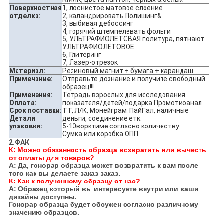
Поверхностная
1, лоснистое матовое слоение
отделка:
2, каландрировать Полишинг&
3, выбивая дебоссинг
4, горячий штемпелевать фольги
5, УЛЬТРАФИОЛЕТОВАЯ политура, пятнают
УЛЬТРАФИОЛЕТОВОЕ
6, Глитеринг
7, Лазер-отрезок
Материал:
Резиновый магнит + бумага + карандаш
Примечание:
Отправьте дознание и получите свободный
образец!!!
Применения:
Тетрадь взрослых для исследования
Оплата:
показателя/детей/подарка Промотиоанал
Срок поставки:
ТТ, Л/К, Монейграм, ПайПал, наличные
Детали
деньги, соединение етк.
упаковки:
5-10ворктиме согласно количеству
Сумка или коробка ОПП.
2.ФАК
К: Можно обязанность образца возвратить или вычесть
от оплаты для товаров?
А: Да, гонорар образца может возвратить к вам после
того как вы делаете заказ заказ.
К: Как к полученному образцу от нас?
А: Образец который вы интересуете внутри или ваши
дизайны доступны.
Гонорар образца будет обсужен согласно различному
значению образцов.