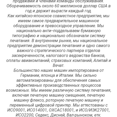
продажами и членами команды обслуживания.
Оборачиваемость около 60 миллионов доллар США в
год и держит вырасти каждый год.
Как китайско-японское совместное предприятие, мы
имеем самое предварительное машинное
оборудование и превосходное управление. Мы
национально анти--подделываем бумажную
типографию и национально обозначали систему
печатания. В внутреннем рынке, мы национальное
предприятие демонстрации печатания и одно самого
важного стратегического партнера отделов
засекреченности, налогового ведомства банков,
оплаты авиакомпаний, страховых компаний, Алипай и
Вечат.
Большинство наших машин импортирована от
Германии, японца и Италии. Мы сильно
автоматизированы для обеспечения самых
эффективных производственных процессов
возможных. Мы имеем различную систему печатания,
включая печатную машину смещения, печатную
машину флексо, роторную печатную машину и
переменный цифровой принтер. Мы аттестованы с
ИСО9001, ИСО14001, ОХСАС18001, и ИСО/ИЭК27001,
ИСО2200, Седекс, Дисней, Вал-рыноком, етк.