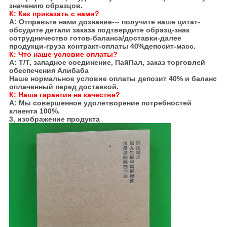
значению образцов.
К:
Как приказать с нами?
А: Отправьте нами дознание--- получите наше цитат-
обсудите детали заказа подтвердите образц-знак
сотрудничество готов-баланса/доставки-далее
продукци-груза контракт-оплаты 40%депосит-масс.
К: Что наше условие оплаты?
А: Т/Т, западное соединение, ПайПал, заказ торговлей
обеспечения Алибаба
Наше нормальное условие оплаты депозит 40% и баланс
оплаченный перед доставкой.
К: Наша гарантия на качестве?
А: Мы совершенное удолетворение потребностей
клиента 100%.
3, изображение продукта