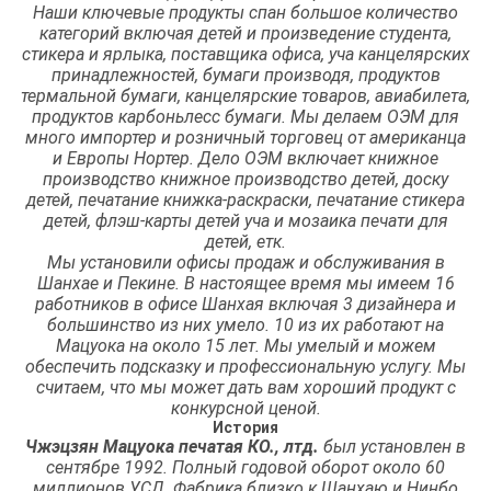
Наши ключевые продукты спан большое количество
категорий включая детей и произведение студента,
стикера и ярлыка, поставщика офиса, уча канцелярских
принадлежностей, бумаги производя, продуктов
термальной бумаги, канцелярские товаров, авиабилета,
продуктов карбоньлесс бумаги. Мы делаем ОЭМ для
много импортер и розничный торговец от американца
и Европы Нортер. Дело ОЭМ включает книжное
производство книжное производство детей, доску
детей, печатание книжка-раскраски, печатание стикера
детей, флэш-карты детей уча и мозаика печати для
детей, етк.
Мы установили офисы продаж и обслуживания в
Шанхае и Пекине. В настоящее время мы имеем 16
работников в офисе Шанхая включая 3 дизайнера и
большинство из них умело. 10 из их работают на
Мацуока на около 15 лет. Мы умелый и можем
обеспечить подсказку и профессиональную услугу. Мы
считаем, что мы может дать вам хороший продукт с
конкурсной ценой.
История
Чжэцзян Мацуока печатая КО., лтд.
был установлен в
сентябре 1992. Полный годовой оборот около 60
миллионов УСД. Фабрика близко к Шанхаю и Нинбо