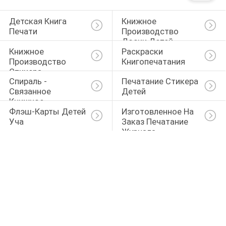
Детская Книга 
Книжное 
Печати
Производство 
Доски Детей
Книжное 
Раскраски 
Производство 
Книгопечатания
Стикера
Спираль - 
Печатание Стикера 
Связанное 
Детей
Книжное 
Флэш-Карты Детей 
Изготовленное На 
Производство
Уча
Заказ Печатание 
Журнала