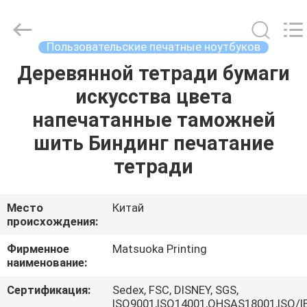
Zhejiang
matsuoka
printing
co.,LTD.
All
Пользовательские печатные ноутбуков
Rights
Reserved.
Деревянной тетради бумаги
ДОМ
искусства цвета
ПРОДУКТЫ
напечатанные таможней
шить Биндинг печатание
О
тетради
НАС
Место
Китай
происхождения:
ПУТЕШЕСТВИЕ
ФАБРИКИ
Фирменное
Matsuoka Printing
наименование:
ПРОВЕРКА
Сертификация:
Sedex, FSC, DISNEY, SGS,
ISO9001,ISO14001,OHSAS18001,ISO/I