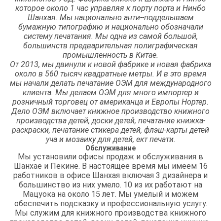
которое около 1 час управляя к порту порта и Нинбо
Шанхая. Мы национально анти--подделываем
бумажную типографию и национально обозначали
систему печатания. Мы одна из самой большой,
большинств предварительная полиграфическая
промышленность в Китае.
От 2013, мы двинули к новой фабрике и новая фабрика
около в 560 тысяч квадратные метры. И в это время
мы начали делать печатание ОЭМ для международного
клиента. Мы делаем ОЭМ для много импортер и
розничный торговец от американца и Европы Нортер.
Дело ОЭМ включает книжное производство книжного
производства детей, доски детей, печатание книжка-
раскраски, печатание стикера детей, флэш-карты детей
уча и мозаику для детей, ект печати.
Обслуживание
Мы установили офисы продаж и обслуживания в
Шанхае и Пекине. В настоящее время мы имеем 16
работников в офисе Шанхая включая 3 дизайнера и
большинство из них умело. 10 из их работают на
Мацуока на около 15 лет. Мы умелый и можем
обеспечить подсказку и профессиональную услугу.
Мы служим для книжного производства книжного