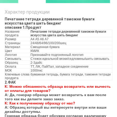
Характер продукции
Печатание тетради деревянной таможни бумаги
искусства цвета шить биндинг
описание 1.Продукт
Название
Печатание тетради деревянной таможни бумаги
продукта
искусства цвета шить биндинг
Размер
А4 А5 А6 А7
Страницы
24/48/64/96/100/200шец
Материал
Смещенная бумага
Цвет
КМИК
Логотип
Признавайте подгонянный логотип
Связывать
Стежок идеальной вязки/седловины/шить связывать
Образец
2-3дайс
Оплата
ТТ, Л/К, ПайПал, западное соединение
МОК
1000пкс
Ключевые слова
бумажная тетрадь, бумага тетради, таможня тетради
продукта
2.ФАК
К: Можно обязанность образца возвратить или вычесть
от оплаты для товаров?
А: Да, гонорар образца может возвратить к вам после
того как вы делаете заказ заказ.
К: Как к полученному образцу от нас?
А: Образец который вы интересуете внутри или ваши
дизайны доступны.
Гонорар образца будет обсужен согласно различному