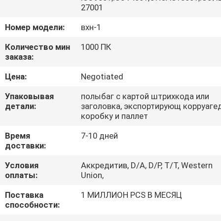
КАЧЕСТВА
27001
Номер модели:
вхн-1
СВЯЖИТЕСЬ
Количество мин
1000 ПК
МЫ
заказа:
Цена:
Negotiated
СПРОСИТЕ
Упаковывая
полыбаг с картой штрихкода или
ЦИТАТУ
детали:
заголовка, экспортирующ корруаге
коробку и паллет
КАРТА
Время
7-10 дней
доставки:
САЙТА
Условия
Аккредитив, D/A, D/P, T/T, Western
оплаты:
Union,
PRIVACY
Поставка
1 МИЛЛИОН PCS В МЕСЯЦ
POLICY
способности: