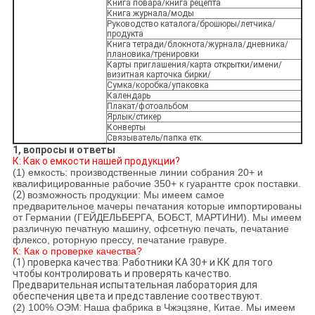
Книга повара/книга рецепта
Книга журнала/моды
Руководство каталога/брошюры/летчика/
продукта
Книга тетради/блокнота/журнала/дневника/
плановика/тренировки
Карты приглашения/карта открытки/имени/
визитная карточка бирки/
Сумка/коробка/упаковка
Календарь
Плакат/фотоальбом
Ярлык/стикер
Конверты
Связыватель/папка етк.
1, вопросы и ответы
К: Как о емкости нашей продукции?
(1) емкость: производственные линии собрания 20+ и
квалифицированные рабочие 350+ к гуарантте срок поставки.
(2)
возможность продукции: Мы имеем самое
предварительное мачеры печатания которые импортированы
от Германии (ГЕЙДЕЛЬБЕРГА, БОБСТ, МАРТИНИ).
Мы имеем
различную печатную машину, офсетную печать, печатание
флексо, роторную прессу, печатание гравуре.
К: Как о проверке качества?
(1) проверка качества: Работники КА 30+ и КК для того
чтобы контролировать и проверять качество.
Предварительная испытательная лаборатория для
обеспечения цвета и представление соотвествуют.
(2) 100% ОЭМ
:
Наша фабрика в Чжэцзяне, Китае. Мы имеем