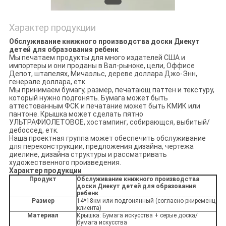
Характер продукции
Обслуживание книжного производства доски Диекут
детей для образования ребенк
Мы печатаем продукты для много издателей США и
импортеры и они проданы в Вал-рыноке, цели, Оффисе
Депот, штапелях, Мичаэльс, дереве доллара Джо-Энн,
генерале доллара, етк.
Мы принимаем бумагу, размер, печатающ паттен и текстуру,
который нужно подгонять. Бумага может быть
аттестованным ФСК и печатание может быть КМИК или
пантоне. Крышка может сделать пятно
УЛЬТРАФИОЛЕТОВОЕ, хостампинг, собирающся, выбитый/
дебоссед, етк.
Наша проектная группа может обеспечить обслуживание
для переконструкции, предложения дизайна, чертежа
диелине, дизайна структуры и рассматривать
художественного произведения.
Характер продукции
Продукт
Обслуживание книжного производства
доски Диекут детей для образования
ребенк
Размер
14*18км или подгонянный (согласно ркиременц
клиента)
Материал
Крышка: Бумага искусства + серые доска/
бумага искусства