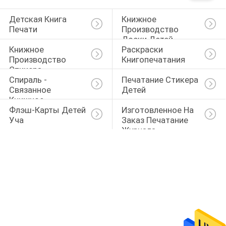
Детская Книга 
Книжное 
Печати
Производство 
Доски Детей
Книжное 
Раскраски 
Производство 
Книгопечатания
Стикера
Спираль - 
Печатание Стикера 
Связанное 
Детей
Книжное 
Флэш-Карты Детей 
Изготовленное На 
Производство
Уча
Заказ Печатание 
Журнала