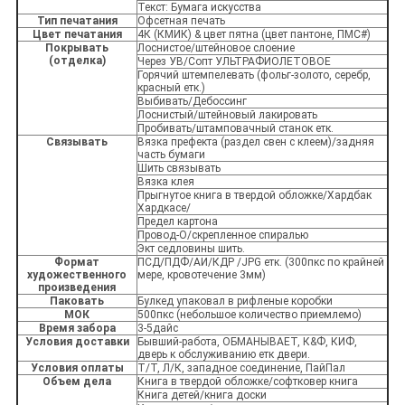
Текст: Бумага искусства
Тип печатания
Офсетная печать
Цвет печатания
4К (КМИК) & цвет пятна (цвет пантоне, ПМС#)
Покрывать
Лоснистое/штейновое слоение
(отделка)
Через УВ/Сопт УЛЬТРАФИОЛЕТОВОЕ
Горячий штемпелевать (фольг-золото, серебр,
красный етк.)
Выбивать/Дебоссинг
Лоснистый/штейновый лакировать
Пробивать/штамповачный станок етк.
Связывать
Вязка префекта (раздел свен с клеем)/задняя
часть бумаги
Шить связывать
Вязка клея
Прыгнутое книга в твердой обложке/Хардбак
Хардкасе/
Предел картона
Провод-О/скрепленное спиралью
Экт седловины шить.
Формат
ПСД/ПДФ/АИ/КДР /JPG етк. (300пкс по крайней
художественного
мере, кровотечение 3мм)
произведения
Паковать
Булкед упаковал в рифленые коробки
МОК
500пкс (небольшое количество приемлемо)
Время забора
3-5дайс
Условия доставки
Бывший-работа, ОБМАНЫВАЕТ, К&Ф, КИФ,
дверь к обслуживанию етк двери.
Условия оплаты
Т/Т, Л/К, западное соединение, ПайПал
Объем дела
Книга в твердой обложке/софтковер книга
Книга детей/книга доски