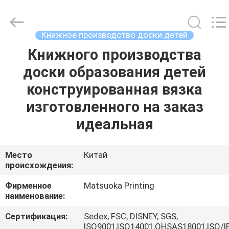
Zhejiang
matsuoka
printing
co.,LTD.
All
Книжное производство доски детей
Rights
Reserved.
Книжного производства
ДОМ
доски образования детей
ПРОДУКТЫ
конструированная вязка
изготовленного на заказ
О
идеальная
НАС
Место
Китай
происхождения:
ПУТЕШЕСТВИЕ
ФАБРИКИ
Фирменное
Matsuoka Printing
наименование:
ПРОВЕРКА
Сертификация:
Sedex, FSC, DISNEY, SGS,
ISO9001,ISO14001,OHSAS18001,ISO/I