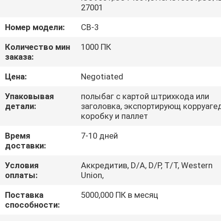
КАЧЕСТВА
27001
Номер модели:
СВ-3
СВЯЖИТЕСЬ
Количество мин
1000 ПК
МЫ
заказа:
Цена:
Negotiated
СПРОСИТЕ
Упаковывая
полыбаг с картой штрихкода или
ЦИТАТУ
детали:
заголовка, экспортирующ корруаге
коробку и паллет
КАРТА
Время
7-10 дней
доставки:
САЙТА
Условия
Аккредитив, D/A, D/P, T/T, Western
оплаты:
Union,
PRIVACY
Поставка
5000,000 ПК в месяц
POLICY
способности: