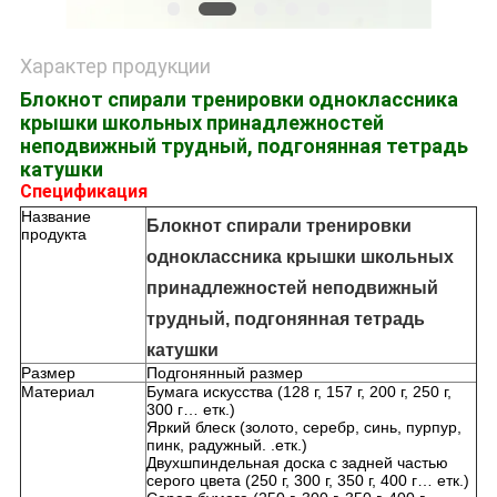
Характер продукции
Блокнот спирали тренировки одноклассника
крышки школьных принадлежностей
неподвижный трудный, подгонянная тетрадь
катушки
Спецификация
Название
Блокнот спирали тренировки
продукта
одноклассника крышки школьных
принадлежностей неподвижный
трудный, подгонянная тетрадь
катушки
Размер
Подгонянный размер
Материал
Бумага искусства (128 г, 157 г, 200 г, 250 г,
300 г… етк.)
Яркий блеск (золото, серебр, синь, пурпур,
пинк, радужный. .етк.)
Двухшпиндельная доска с задней частью
серого цвета (250 г, 300 г, 350 г, 400 г… етк.)