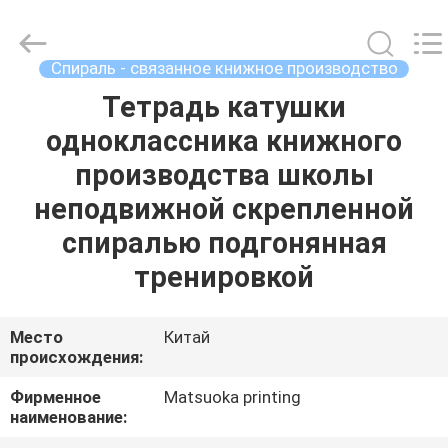
Zhejiang
matsuoka
printing
co.,LTD.
All
Спираль - связанное книжное производство
Rights
Reserved.
Тетрадь катушки
ДОМ
одноклассника книжного
ПРОДУКТЫ
производства школы
неподвижной скрепленной
О
спиралью подгонянная
НАС
тренировкой
ПУТЕШЕСТВИЕ
Место
Китай
происхождения:
ФАБРИКИ
Фирменное
Matsuoka printing
наименование:
ПРОВЕРКА