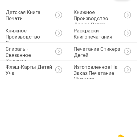
Детская Книга 
Книжное 
Печати
Производство 
Доски Детей
Книжное 
Раскраски 
Производство 
Книгопечатания
Стикера
Спираль - 
Печатание Стикера 
Связанное 
Детей
Книжное 
Флэш-Карты Детей 
Изготовленное На 
Производство
Уча
Заказ Печатание 
Журнала