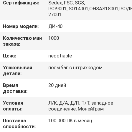
КАЧЕСТВА
Сертификация:
Sedex, FSC, SGS,
ISO9001,ISO14001,OHSAS18001,ISO/I
27001
СВЯЖИТЕСЬ
Номер модели:
ДИ-40
МЫ
Количество мин
1000
заказа:
СПРОСИТЕ
Цена:
negotiable
ЦИТАТУ
Упаковывая
полыбаг с штрихкодом
детали:
КАРТА
Время
20 дней
САЙТА
доставки:
Условия
Л/К, Д/А, Д/П, Т/Т, западное
PRIVACY
оплаты:
соединение, МонейГрам
POLICY
Поставка
100 000 ПК в месяц
способности: