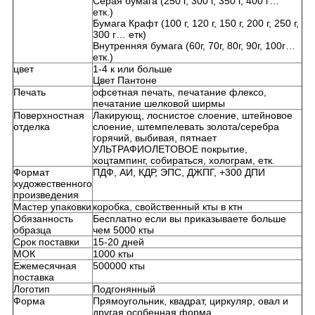
Серая бумага (250 г, 300 г, 350 г, 400 г…
етк.)
Бумага Крафт (100 г, 120 г, 150 г, 200 г, 250 г,
300 г… етк)
Внутренняя бумага (60г, 70г, 80г, 90г, 100г…
етк.)
цвет
1-4 к или больше
Цвет Пантоне
Печать
офсетная печать, печатание флексо,
печатание шелковой ширмы
Поверхностная
Лакирующ, лоснистое слоение, штейновое
отделка
слоение, штемпелевать золота/серебра
горячий, выбивая, пятнает
УЛЬТРАФИОЛЕТОВОЕ покрытие,
хоцтампинг, собираться, холограм, етк.
Формат
ПДФ, АИ, КДР, ЭПС, ДЖПГ, +300 ДПИ
художественного
произведения
Мастер упаковки
коробка, свойственный кты в ктн
Обязанность
Бесплатно если вы приказываете больше
образца
чем 5000 кты
Срок поставки
15-20 дней
МОК
1000 кты
Ежемесячная
500000 кты
поставка
Логотип
Подгонянный
Форма
Прямоугольник, квадрат, циркуляр, овал и
другая особенная форма