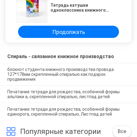
Тетрадь катушки
одноклассника книжного
производства школы
неподвижной скрепленной
спиралью подгонянная
тренировкой
Продолжать
Спираль - связанное книжное производство
блокнот студента книжного производства провода
127*178мм скрепленный спиралью как подарок
продвижения
Печатание тетради для рождества, особенной формы
альпаки а, скрепленной спиралью, листпад детей
Печатание тетради для рождества, особенной формы
единорога, скрепленной спиралью, Листпад детей
Популярные категории
Все