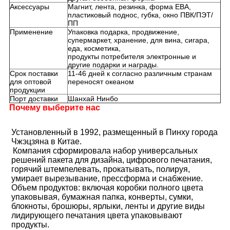
Аксессуары
Магнит, лента, резинка, форма ЕВА,
пластиковый поднос, губка, окно ПВК/ПЭТ/
ПП
Применение
Упаковка подарка, продвижение,
супермаркет, хранение, для вина, сигара,
еда, косметика,
продукты потребителя электронные и
другие подарки и награды.
Срок поставки
11-46 дней к согласно различным странам
для оптовой
переносят океаном
продукции
Порт доставки
Шанхай Нинбо
Почему выберите нас
Установленный в 1992, размещенный в Пинху города 
Чжэцзяна в Китае.
Компания сформировала набор универсальных 
решений пакета для дизайна, цифрового печатания, 
горячий штемпелевать, прокатывать, полируя, 
умирает вырезывание, прессформа и снабжение. 
Объем продуктов: включая коробки полного цвета 
упаковывая, бумажная папка, конверты, сумки, 
блокноты, брошюры, ярлыки, ленты и другие виды 
лидирующего печатания цвета упаковывают 
продукты.