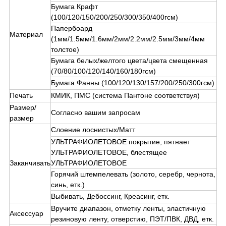
Бумага Крафт
(100/120/150/200/250/300/350/400гсм)
Папербоард
Материал
(1мм/1.5мм/1.6мм/2мм/2.2мм/2.5мм/3мм/4мм
толстое)
Бумага белых/желтого цвета/цвета смещенная
(70/80/100/120/140/160/180гсм)
Бумага Фанны (100/120/130/157/200/250/300гсм)
Печать
КМИК, ПМС (система Пантоне соответствуя)
Размер/
Согласно вашим запросам
размер
Слоение лоснистых/Матт
УЛЬТРАФИОЛЕТОВОЕ покрытие, пятнает
УЛЬТРАФИОЛЕТОВОЕ, блестящее
Заканчивать
УЛЬТРАФИОЛЕТОВОЕ
Горячий штемпелевать (золото, серебр, чернота,
синь, етк.)
Выбивать, Дебоссинг, Креасинг, етк.
Вручите диапазон, отметку ленты, эластичную
Аксессуар
резиновую ленту, отверстию, ПЭТ/ПВК, ДВД, етк.