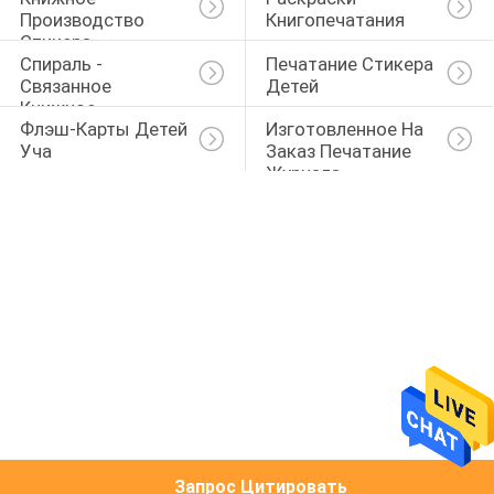
Производство 
Книгопечатания
Стикера
Спираль - 
Печатание Стикера 
Связанное 
Детей
Книжное 
Флэш-Карты Детей 
Изготовленное На 
Производство
Уча
Заказ Печатание 
Журнала
Запрос Цитировать