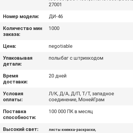
КАЧЕСТВА
27001
Номер модели:
ДИ-46
СВЯЖИТЕСЬ
Количество мин
1000
МЫ
заказа:
Цена:
negotiable
СПРОСИТЕ
Упаковывая
полыбаг с штрихкодом
ЦИТАТУ
детали:
Время
20 дней
КАРТА
доставки:
САЙТА
Условия
Л/К, Д/А, Д/П, Т/Т, западное
оплаты:
соединение, МонейГрам
PRIVACY
Поставка
100 000 ПК в месяц
способности:
POLICY
Высокий свет:
,
листы книжка-раскраски