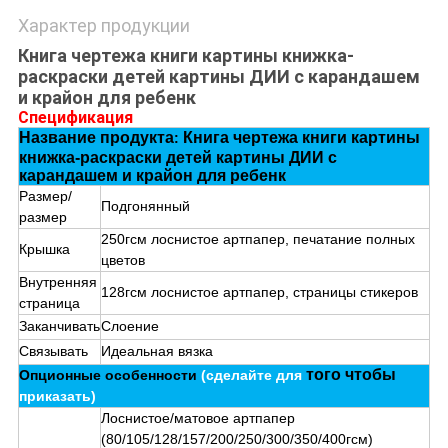
Характер продукции
Книга чертежа книги картины книжка-
раскраски детей картины ДИИ с карандашем
и крайон для ребенк
Спецификация
Название продукта
Книга чертежа книги картины
:
книжка-раскраски детей картины ДИИ с
карандашем и крайон для ребенк
Размер/
Подгонянный
размер
250гсм лоснистое артпапер, печатание полных
Крышка
цветов
Внутренняя
128гсм лоснистое артпапер
, страницы стикеров
страница
Заканчивать
Слоение
Связывать
Идеальная вязка
того чтобы
Опционные особенности
(сделайте для
приказать)
Лоснистое/матовое артпапер
(80/105/128/157/200/250/300/350/400гсм)