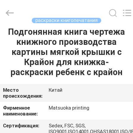
Zhejiang
matsuoka
printing
co.,LTD.
All
раскраски книгопечатания
Rights
Reserved.
Подгонянная книга чертежа
ДОМ
книжного производства
ПРОДУКТЫ
картины мягкой крышки с
Крайон для книжка-
О
раскраски ребенк с крайон
НАС
Место
Китай
происхождения:
ПУТЕШЕСТВИЕ
ФАБРИКИ
Фирменное
Matsuoka printing
наименование:
ПРОВЕРКА
Сертификация:
Sedex, FSC, SGS,
ISO9001,ISO14001,OHSAS18001,ISO/I