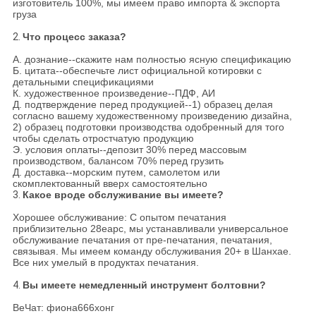
изготовитель 100%, мы имеем право импорта & экспорта
груза
2.
Что процесс заказа?
А. дознание--скажите нам полностью ясную спецификацию
Б. цитата--обеспечьте лист официальной котировки с
детальными спецификациями
К. художественное произведение--ПДФ, АИ
Д. подтверждение перед продукцией--1) образец делая
согласно вашему художественному произведению дизайна,
2) образец подготовки производства одобренный для того
чтобы сделать отростчатую продукцию
Э. условия оплаты--депозит 30% перед массовым
производством, балансом 70% перед грузить
Д. доставка--морским путем, самолетом или
скомплектованный вверх самостоятельно
3.
Какое вроде обслуживание вы имеете?
Хорошее обслуживание: С опытом печатания
приблизительно 28еарс, мы устанавливали универсальное
обслуживание печатания от пре-печатания, печатания,
связывая. Мы имеем команду обслуживания 20+ в Шанхае.
Все них умелый в продуктах печатания.
4.
Вы имеете немедленный инструмент болтовни?
ВеЧат: фиона666хонг