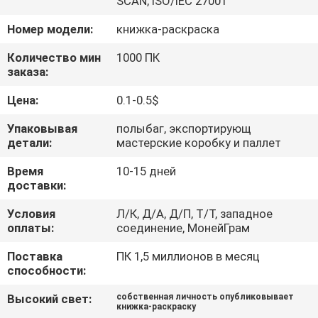
SCAN, ISO/IEC 27001
КАЧЕСТВА
Номер модели:
книжка-раскраска
СВЯЖИТЕСЬ
Количество мин
1000 ПК
заказа:
МЫ
Цена:
0.1-0.5$
СПРОСИТЕ
Упаковывая
полыбаг, экспортирующ
детали:
мастерские коробку и паллет
ЦИТАТУ
Время
10-15 дней
доставки:
КАРТА
Условия
Л/К, Д/А, Д/П, Т/Т, западное
САЙТА
оплаты:
соединение, МонейГрам
Поставка
ПК 1,5 миллионов в месяц
PRIVACY
способности:
POLICY
Высокий свет:
собственная личность опубликовывает
книжка-раскраску