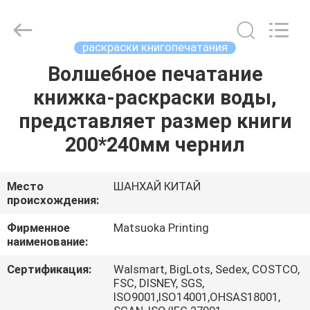
Zhejiang
matsuoka
printing
co.,LTD.
All
раскраски книгопечатания
Rights
Reserved.
Волшебное печатание
ДОМ
книжка-раскраски воды,
ПРОДУКТЫ
представляет размер книги
200*240мм чернил
О
НАС
Место
ШАНХАЙ КИТАЙ
происхождения:
ПУТЕШЕСТВИЕ
Фирменное
Matsuoka Printing
наименование:
ФАБРИКИ
Сертификация:
Walsmart, BigLots, Sedex, COSTCO,
FSC, DISNEY, SGS,
ПРОВЕРКА
ISO9001,ISO14001,OHSAS18001,