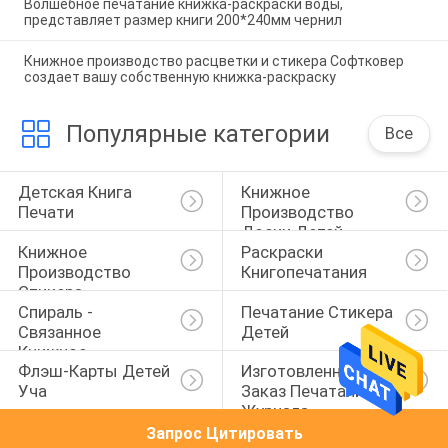
Волшебное печатание книжка-раскраски воды,
представляет размер книги 200*240мм чернил
Книжное производство расцветки и стикера Софтковер
создает вашу собственную книжка-раскраску
Популярные категории
Все
Детская Книга 
Книжное 
Печати
Производство 
Доски Детей
Книжное 
Раскраски 
Производство 
Книгопечатания
Стикера
Спираль - 
Печатание Стикера 
Связанное 
Детей
Книжное 
Флэш-Карты Детей 
Изготовленное На 
Производство
Уча
Заказ Печатание 
Журнала
Запрос Цитировать