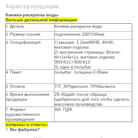
Характер продукции
Книжка-раскраска воды
Больше детальной информации
Деталь
Книжка-раскраска воды
1.
Размер ссылки
подгонянное 200*240мм
2.
Спецификация
крышка: 1.2ммККНБ, 4К/4К,
3.
1)
матовая отделка
2) внутренние страницы: 8пагес,
4к+1к/4к+1к, матовая отделка,
300гК1С+300гК1С
3) одно в полыбаг
Пакет
полыбаг: толщина 0.06мм
4.
Оплата
Т/Т, 30%депосит, 70%балансе
5.
Время выполнения
25-40дайс после образца
6.
продукции
одобренного для того чтобы сделать
массовое производство
Формат
АИ, ПДФ
7.
художественного
произведения
вопросы и ответы:
1.
Вы фабрика?