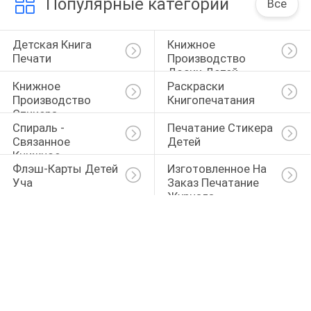
Популярные категории
Все
Детская Книга 
Книжное 
Печати
Производство 
Доски Детей
Книжное 
Раскраски 
Производство 
Книгопечатания
Стикера
Спираль - 
Печатание Стикера 
Связанное 
Детей
Книжное 
Флэш-Карты Детей 
Изготовленное На 
Производство
Уча
Заказ Печатание 
Журнала