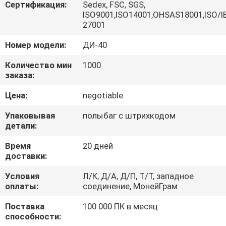
КАЧЕСТВА
Сертификация:
Sedex, FSC, SGS,
ISO9001,ISO14001,OHSAS18001,ISO/I
27001
СВЯЖИТЕСЬ
Номер модели:
ДИ-40
МЫ
Количество мин
1000
заказа:
СПРОСИТЕ
Цена:
negotiable
ЦИТАТУ
Упаковывая
полыбаг с штрихкодом
детали:
КАРТА
Время
20 дней
САЙТА
доставки:
Условия
Л/К, Д/А, Д/П, Т/Т, западное
PRIVACY
оплаты:
соединение, МонейГрам
POLICY
Поставка
100 000 ПК в месяц
способности: