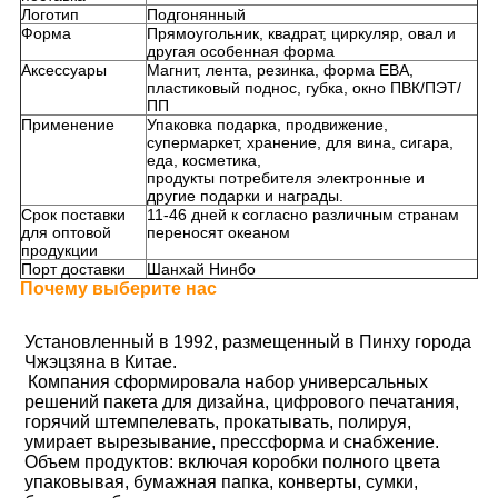
Логотип
Подгонянный
Форма
Прямоугольник, квадрат, циркуляр, овал и
другая особенная форма
Аксессуары
Магнит, лента, резинка, форма ЕВА,
пластиковый поднос, губка, окно ПВК/ПЭТ/
ПП
Применение
Упаковка подарка, продвижение,
супермаркет, хранение, для вина, сигара,
еда, косметика,
продукты потребителя электронные и
другие подарки и награды.
Срок поставки
11-46 дней к согласно различным странам
для оптовой
переносят океаном
продукции
Порт доставки
Шанхай Нинбо
Почему выберите нас
Установленный в 1992, размещенный в Пинху города 
Чжэцзяна в Китае.
Компания сформировала набор универсальных 
решений пакета для дизайна, цифрового печатания, 
горячий штемпелевать, прокатывать, полируя, 
умирает вырезывание, прессформа и снабжение. 
Объем продуктов: включая коробки полного цвета 
упаковывая, бумажная папка, конверты, сумки, 