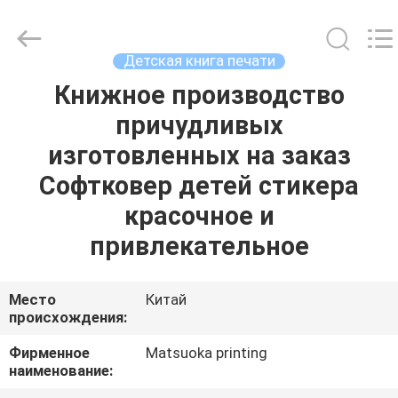
Zhejiang
matsuoka
printing
co.,LTD.
All
Детская книга печати
Rights
Reserved.
Книжное производство
ДОМ
причудливых
ПРОДУКТЫ
изготовленных на заказ
Софтковер детей стикера
О
красочное и
НАС
привлекательное
ПУТЕШЕСТВИЕ
Место
Китай
происхождения:
ФАБРИКИ
Фирменное
Matsuoka printing
наименование:
ПРОВЕРКА