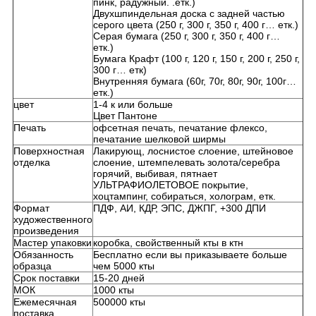
пинк, радужный. .етк.)
Двухшпиндельная доска с задней частью
серого цвета (250 г, 300 г, 350 г, 400 г… етк.)
Серая бумага (250 г, 300 г, 350 г, 400 г…
етк.)
Бумага Крафт (100 г, 120 г, 150 г, 200 г, 250 г,
300 г… етк)
Внутренняя бумага (60г, 70г, 80г, 90г, 100г…
етк.)
цвет
1-4 к или больше
Цвет Пантоне
Печать
офсетная печать, печатание флексо,
печатание шелковой ширмы
Поверхностная
Лакирующ, лоснистое слоение, штейновое
отделка
слоение, штемпелевать золота/серебра
горячий, выбивая, пятнает
УЛЬТРАФИОЛЕТОВОЕ покрытие,
хоцтампинг, собираться, холограм, етк.
Формат
ПДФ, АИ, КДР, ЭПС, ДЖПГ, +300 ДПИ
художественного
произведения
Мастер упаковки
коробка, свойственный кты в ктн
Обязанность
Бесплатно если вы приказываете больше
образца
чем 5000 кты
Срок поставки
15-20 дней
МОК
1000 кты
Ежемесячная
500000 кты
поставка