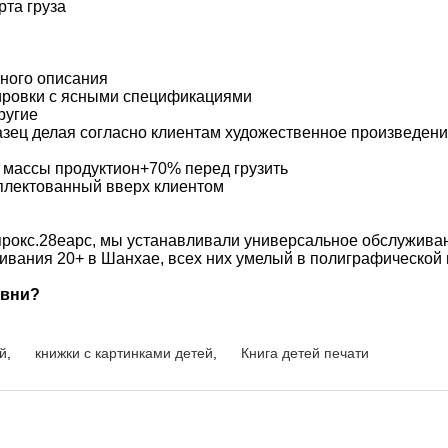
та груза
ьного описания
тировки с ясными спецификациями
ругие
азец делая согласно клиентам художественное произведени
 массы продуктион+70% перед грузить
мплектованный вверх клиентом
окс.28еарс, мы устанавливали универсальное обслуживани
живания 20+ в Шанхае, всех них умелый в полиграфическо
овни?
й
,
книжки с картинками детей
,
Книга детей печати