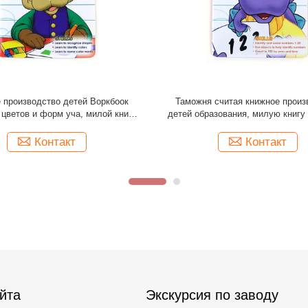
картинками КМИК опубликовывая
Выбивать слоения фильма кн
й собственной личности или
производства доски детей чер
живания печатания Пантоне
требованию
Контакт
Контакт
йта
Экскурсия по заводу