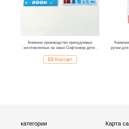
лона уча
Седловина мягкой крышки шить печатание
Книжки с 
ие книги
Воркбоок ручки изготовленных на заказ
дете
на заказ
детей КМИК
обслу
Контакт
категории
Карта са