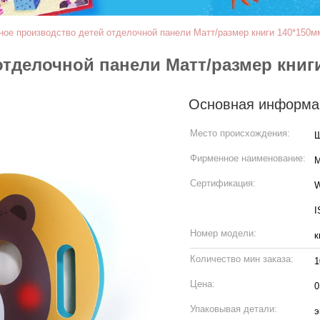
ное производство детей отделочной панели Матт/размер книги 140*150м
тделочной панели Матт/размер книги
Основная информа
Место происхождения:
Фирменное наименование:
M
Сертификация:
W
I
Номер модели:
к
Количество мин заказа:
1
Цена:
0
Упаковывая детали:
э