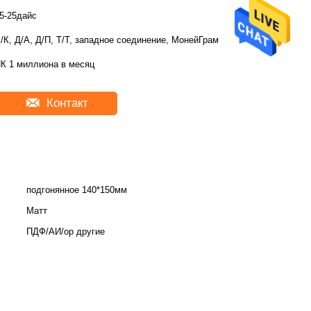
5-25дайс
/К, Д/А, Д/П, Т/Т, западное соединение, МонейГрам
К 1 миллиона в месяц
Контакт
подгонянное 140*150мм
Матт
ПДФ/АИ/ор другие