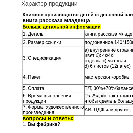
Характер продукции
Книжное производство детей отделочной пан
Книга рассказа младенца
Больше детальной информации
1. Деталь
книга рассказа млад
2. Размер ссылки
подгонянное 140*15
a) внутренние стран
цвет б): 4к/4к
3. Спецификация
отделка к) матовая
d) 6 листов (12пагес)
4. Пакет
мастерская коробка
5. Оплата
Т/Т, 30%+70%баланс
6. Время выполнения
15-25дайс как только
продукции
чтобы сделать больш
7. Формат художественного
АИ, ПДФ или другие
произведения
вопросы и ответы:
1.
Вы фабрика?