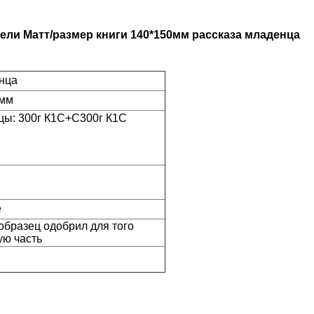
ели Матт/размер книги 140*150мм рассказа младенца
енца
0мм
ицы: 300г К1С+С300г К1С
е
 образец одобрил для того
ую часть