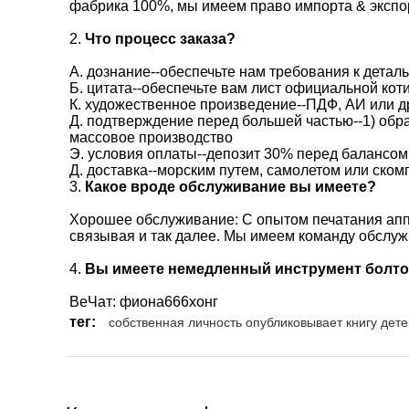
фабрика 100%, мы имеем право импорта & экспор
2.
Что процесс заказа?
А. дознание--обеспечьте нам требования к детал
Б. цитата--обеспечьте вам лист официальной ко
К. художественное произведение--ПДФ, АИ или д
Д. подтверждение перед большей частью--1) обр
массовое производство
Э. условия оплаты--депозит 30% перед балансом
Д. доставка--морским путем, самолетом или ско
3.
Какое вроде обслуживание вы имеете?
Хорошее обслуживание: С опытом печатания аппр
связывая и так далее. Мы имеем команду обслу
4.
Вы имеете немедленный инструмент болт
ВеЧат: фиона666хонг
тег:
собственная личность опубликовывает книгу дете